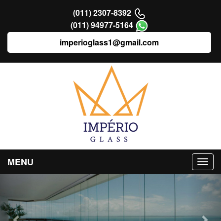
(011) 2307-8392
(011) 94977-5164
imperioglass1@gmail.com
MENU
Previous
Nex