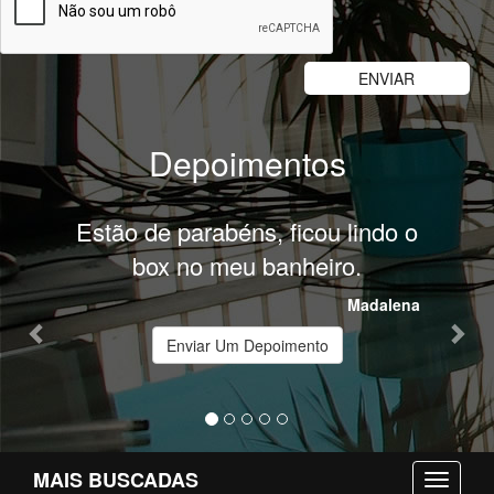
Depoimentos
Previous
Nex
Estão de parabéns, ficou lindo o
Impé
box no meu banheiro.
compe
varan
Madalena
Enviar Um Depoimento
MAIS BUSCADAS