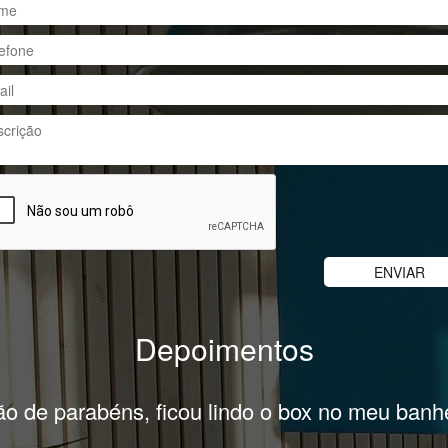
Depoimentos
Equipe competente, projeto na minha varanda f