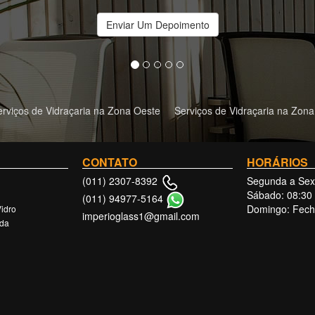
Enviar Um Depoimento
erviços de Vidraçaria na Zona Oeste
Serviços de Vidraçaria na Zona
CONTATO
HORÁRIOS
Segunda a Sext
(011) 2307-8392
Sábado: 08:30 
(011) 94977-5164
Domingo: Fec
Vidro
imperioglass1@gmail.com
da