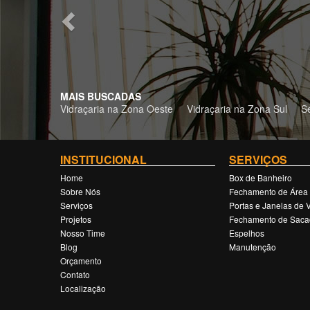
MAIS BUSCADAS
Vidraçaria na Zona Oeste
Vidraçaria na Zona Sul
S
INSTITUCIONAL
SERVIÇOS
Home
Box de Banheiro
Sobre Nós
Fechamento de Área
Serviços
Portas e Janelas de 
Projetos
Fechamento de Saca
Nosso Time
Espelhos
Blog
Manutenção
Orçamento
Contato
Localização