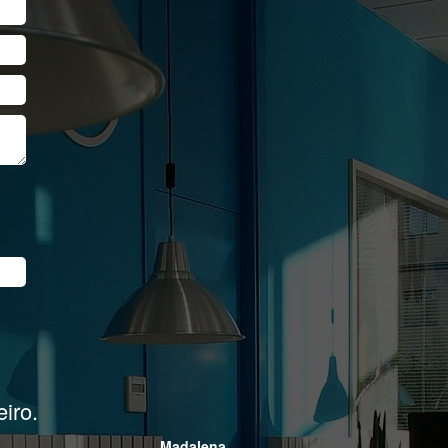
Next
oi entregue no prazo!
Diego Artur