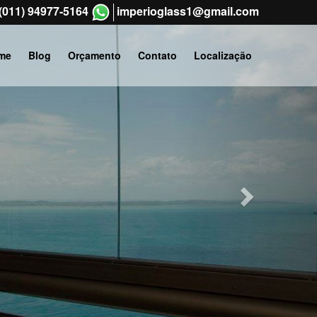
(011) 94977-5164
imperioglass1@gmail.com
Next
me
Blog
Orçamento
Contato
Localização