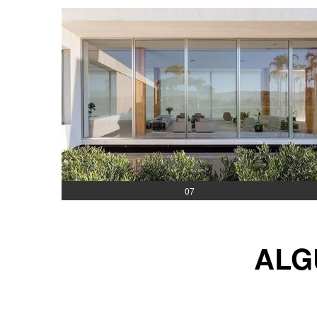
07
ALG