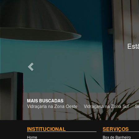
Previous
Estão
MAIS BUSCADAS
Vidraçaria na Zona Oeste
Vidraçaria na Zona Sul
S
INSTITUCIONAL
SERVIÇOS
Home
Box de Banheiro