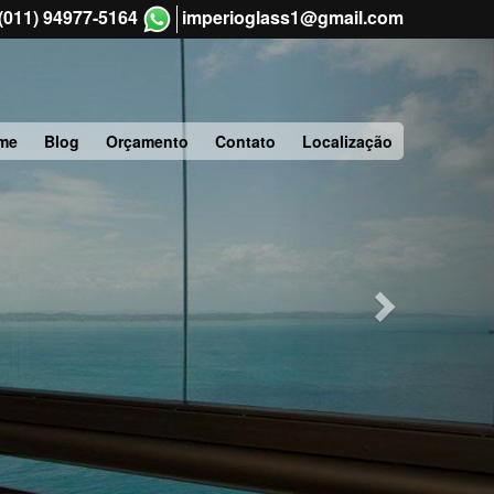
(011) 94977-5164
imperioglass1@gmail.com
Next
me
Blog
Orçamento
Contato
Localização