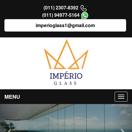
(011) 2307-8392
(011) 94977-5164
imperioglass1@gmail.com
MENU
Previous
Nex