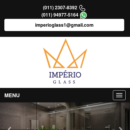
(011) 2307-8392
(011) 94977-5164
imperioglass1@gmail.com
MENU
Previous
Nex