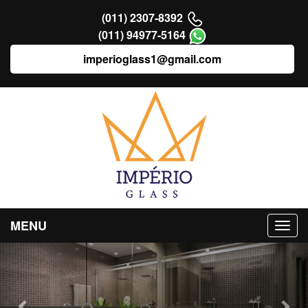
(011) 2307-8392
(011) 94977-5164
imperioglass1@gmail.com
MENU
Previous
Nex