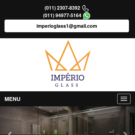
(011) 2307-8392
(011) 94977-5164
imperioglass1@gmail.com
MENU
Previous
Nex