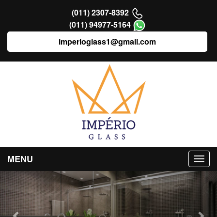
(011) 2307-8392
(011) 94977-5164
imperioglass1@gmail.com
MENU
Previous
Nex